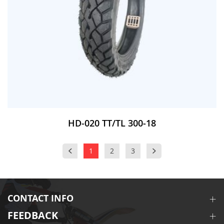
HD-020 TT/TL 300-18
1
2
3
CONTACT INFO
FEEDBACK