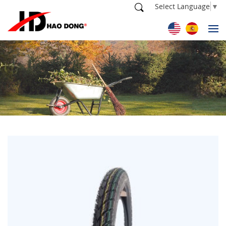
Select Language
▼