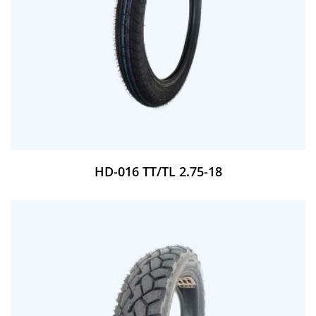
HD-016 TT/TL 2.75-18