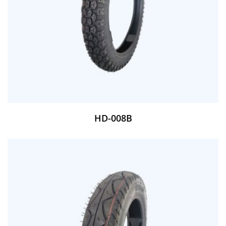
HD-008B